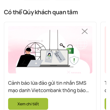
Có thể Qúy khách quan tâm
Cảnh báo lừa đảo gửi tin nhắn SMS
Ti
mạo danh Vietcombank thông báo
da
điểm thưởng hết hạn, hướng dẫn đổi
mờ
Xem chi tiết
quà để đánh cắp thông tin thẻ