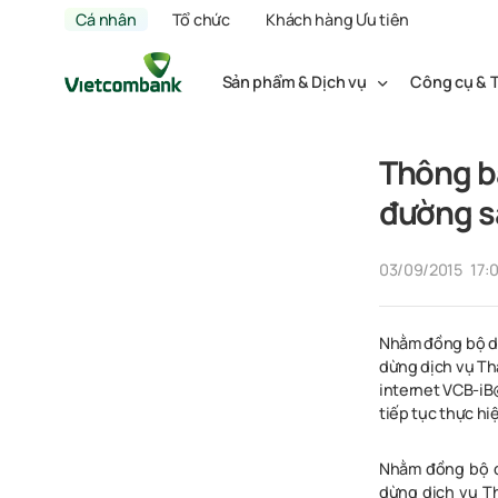
Cá nhân
Tổ chức
Khách hàng Ưu tiên
Sản phẩm & Dịch vụ
Công cụ & T
Thông b
đường s
03/09/2015
17:
​Nhằm đồng bộ d
dừng dịch vụ Th
internet VCB-iB
tiếp tục thực h
Nhằm đồng bộ d
dừng dịch vụ Th