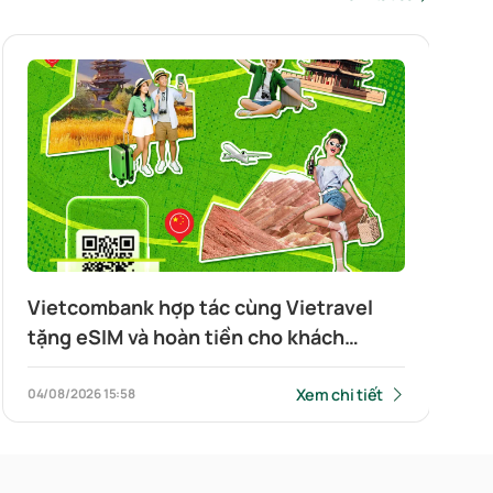
Vietcombank hợp tác cùng Vietravel
tặng eSIM và hoàn tiền cho khách
hàng đi du lịch Trung Quốc và quét QR
xuyên biên giới
Xem chi tiết
04/08/2026
15:58