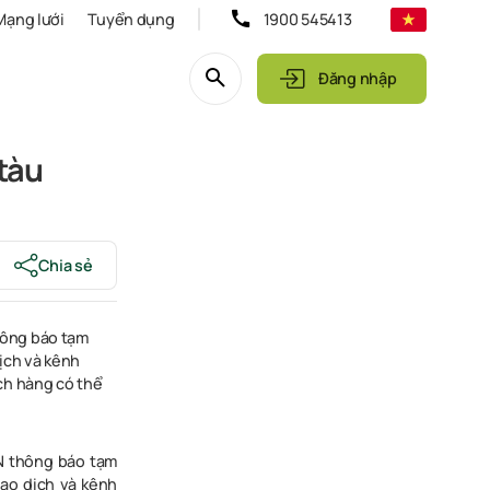
Mạng lưới
Tuyển dụng
1900 545413
Đăng nhập
tàu
Chia sẻ
hông báo tạm
ịch và kênh
ch hàng có thể
N thông báo tạm
iao dịch và kênh