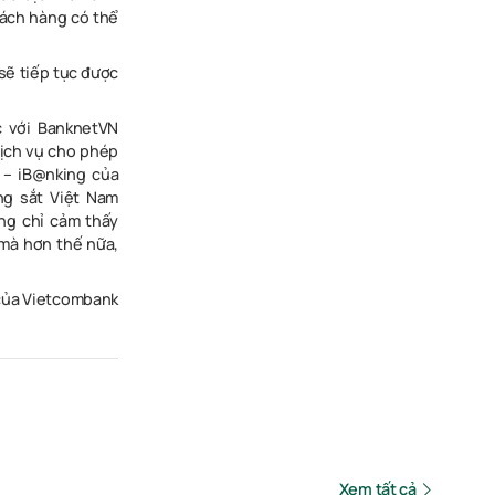
khách hàng có thể
sẽ tiếp tục được
c với BanknetVN
Dịch vụ cho phép
– iB@nking của
ng sắt Việt Nam
ng chỉ cảm thấy
 mà hơn thế nữa,
h của Vietcombank
Xem tất cả