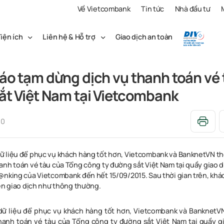
Về Vietcombank
Tin tức
Nhà đầu tư
iện ích
Liên hệ & Hỗ trợ
Giao dịch an toàn
áo tạm dừng dịch vụ thanh toán vé 
ắt Việt Nam tại Vietcombank
00
ữ liệu để phục vụ khách hàng tốt hơn, Vietcombank và BanknetVN t
anh toán vé tàu của Tổng công ty đường sắt Việt Nam tại quầy giao d
@nking của Vietcombank đến hết 15/09/2015. Sau thời gian trên, khá
iện giao dịch như thông thường.
ữ liệu để phục vụ khách hàng tốt hơn, Vietcombank và BanknetV
anh toán vé tàu của Tổng công ty đường sắt Việt Nam tại quầy g