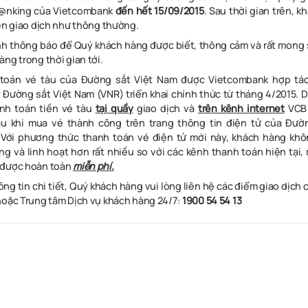
B@nking của Vietcombank
đến hết 15/09/2015
. Sau thời gian trên, 
iện giao dịch như thông thường.
h thông báo để Quý khách hàng được biết, thông cảm và rất mong 
ng trong thời gian tới.
 toán vé tàu của Đường sắt Việt Nam được Vietcombank
hợp tá
 Đường sắt Việt Nam (VNR) triển khai chính thức từ tháng 4/2015. 
nh toán tiền vé tàu
tại quầy
giao dịch và
trên kênh internet
VCB 
u khi
mua vé thành công trên trang thông tin điện tử của Đườ
.
Với phương thức thanh toán vé điện tử mới này, khách hàng khô
àng và linh hoạt hơn rất nhiều so với các kênh thanh toán hiện tại,
 được hoàn toàn
miễn phí.
ng tin chi tiết, Quý khách hàng vui lòng liên hệ các điểm giao dịc
hoặc Trung tâm Dịch vụ khách hàng 24/7:
1900 54 54 13