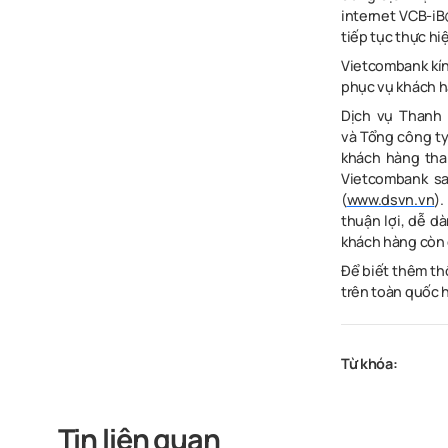
internet VCB-i
tiếp tục thực h
Vietcombank kín
phục vụ khách hà
Dịch vụ Thanh
và
Tổng công ty
khách hàng tha
Vietcombank sa
(
www.dsvn.vn
)
thuận lợi, dễ d
khách hàng còn
Để biết thêm thô
trên toàn quốc 
Từ khóa:
Tin liên quan