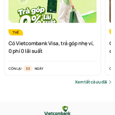
THẺ
Có Vietcombank Visa, trả góp nhẹ ví,
Ch
0 phí 0 lãi suất
cù
Si
CÒN LẠI
53
NGÀY
CÒ
Xem tất cả ưu đãi