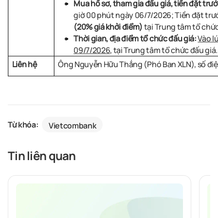
Mua hồ sơ, tham gia đấu giá, tiền đặt trư
giờ 00 phút ngày 06/7/2026; Tiền đặt trư
(20% giá khởi điểm)
tại Trung tâm tổ chức
Thời gian, địa điểm tổ chức đấu giá:
Vào l
09/7/2026
, tại Trung tâm tổ chức đấu giá.
Liên hệ
Ông Nguyễn Hữu Thắng (Phó Ban XLN), số điện
Từ khóa:
Vietcombank
Tin liên quan