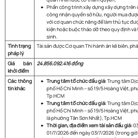
Phần công trình xây dựng xây dựng trên 
công nhận quyền sở hữu, người mua được t
với cơ quan chức năng để làm thủ tục đư
kiện hoặc buộc tháo dỡ theo quy định và t
sinh.
Tình trạng
Tài sản được Cơ quan Thi hành án kê biên, phá
pháp lý
Giá bán
24.856.092.416 đồng
khởi điểm
Các thông
Trung tâm tổ chức đấu giá:
Trung tâm Dịc
tin khác
phố Hồ Chí Minh – số 19/5 Hoàng Việt, p
Tp.HCM
Trung tâm tổ chức đấu giá:
Trung tâm Dịc
phố Hồ Chí Minh – số 19/5 Hoàng Việt, ph
là phường Tân Sơn Nhất), Tp.HCM
Thời gian, địa điểm xem tài sản đấu giá:
03
01/7/2026 đến ngày 03/7/2026 (trong giờ