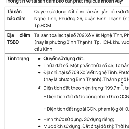
Thông tin về tài sản đảm bảo cần phát mại của khoản vay:
Tài sản
Quyền sử dụng đất ở và tài sản gắn liền với đấ
bảo đảm
Nghệ Tĩnh, Phường 26, quận Bình Thạnh (n
Tp.HCM
Địa điểm
Tài sản tọa lạc tại số
709 Xô Viết Nghệ Tĩnh, 
TSBĐ
(nay là phường Bình Thạnh), Tp.HCM
, khu vự
cầu Kinh.
Tình trạng
Quyền sử dụng đất:
Thửa đất số: Một phần thửa số 45; Tờ bản
Địa chỉ: tại số 709 Xô Viết Nghệ Tĩnh, Ph
(nay là phường Bình Thạnh), Thành phố 
2
Diện tích đất theo hiện trạng: 199,7 m
, 
+ Diện tích đất được công nhận theo GCN:
+ Diện tích đất ngoài GCN, phạm lộ giới: 0
Hình thức sử dụng: Sử dụng riêng;
Mục đích sử dụng: Đất ở tại đô thị; Thời h