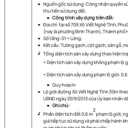
Nguồn gốc sử dụng: Công nhận quyền sử 
thu tiền sử dụng đất.
Công trình xây dựng trên đất:
Địa chỉ: tại số 709 Xô Viết Nghệ Tĩnh, Ph
(nay là phường Bình Thạnh), Thành phố 
Số tầng: 01 + Lửng;
Kết cấu: Tường gạch, cột gạch, sàn gỗ, má
Tổng diện tích sàn xây dựng theo hiện tr
+ Diện tích sàn xây dựng không phạm lộ g
+ Diện tích sàn xây dựng phạm lộ giới: 0,6
Quy hoạch:
Lộ giới đường Xô Viết Nghệ Tĩnh 30m the
UBND ngày 25/9/2013 của Ủy ban nhân d
Ghi chú:
2
Phần diện tích đất 0,6 m
phạm lộ giới, n
giá tiếp tục sử dụng và phải chấp hành kh
quan nhà nước có thẩm quyền;