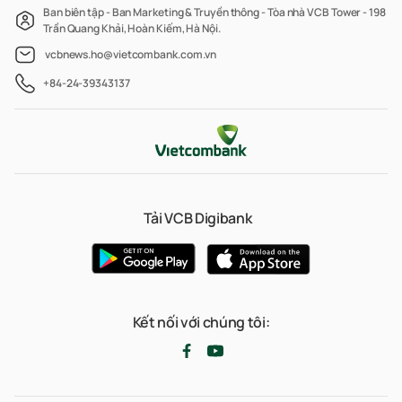
M
Ban biên tập - Ban Marketing & Truyền thông - Tòa nhà VCB Tower - 198
Trần Quang Khải, Hoàn Kiếm, Hà Nội.
vcbnews.ho@vietcombank.com.vn
+84-24-39343137
Tải VCB Digibank
Kết nối với chúng tôi: