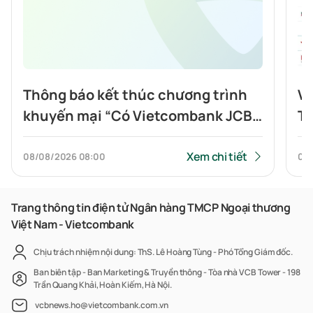
Thông báo kết thúc chương trình
Vi
khuyến mại “Có Vietcombank JCB,
To
Highlands nửa giá”
tí
Xem chi tiết
08/08/2026
08:00
07
Trang thông tin điện tử Ngân hàng TMCP Ngoại thương
Việt Nam - Vietcombank
Chịu trách nhiệm nội dung: ThS. Lê Hoàng Tùng - Phó Tổng Giám đốc.
Ban biên tập - Ban Marketing & Truyền thông - Tòa nhà VCB Tower - 198
Trần Quang Khải, Hoàn Kiếm, Hà Nội.
vcbnews.ho@vietcombank.com.vn