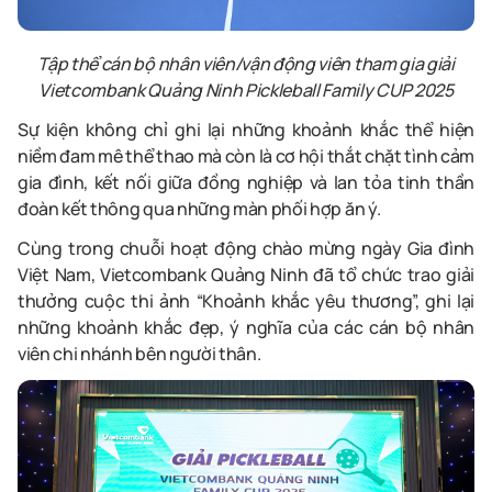
Tập thể
c
án bộ nhân viên/
v
ận động viên tham gia giải
Vietcombank Quảng Ninh Pickleball Family CUP 2025
Sự kiện không chỉ ghi lại những khoảnh khắc thể hiện
niềm đam mê thể thao mà còn là cơ hội thắt chặt tình cảm
gia đình, kết nối giữa đồng nghiệp và lan tỏa tinh thần
đoàn kết thông qua những màn phối hợp ăn ý.
Cùng
trong chuỗi hoạt động chào mừng
n
gày
G
ia đình
Việt Nam,
Vietcombank Quảng Ninh đã
tổ chức
trao giải
thưởng cuộc thi ảnh “Khoảnh khắc yêu thương”, ghi lại
những khoảnh khắc đẹp
,
ý nghĩa của các cán bộ nhân
viên
c
hi nhánh bên người thân.