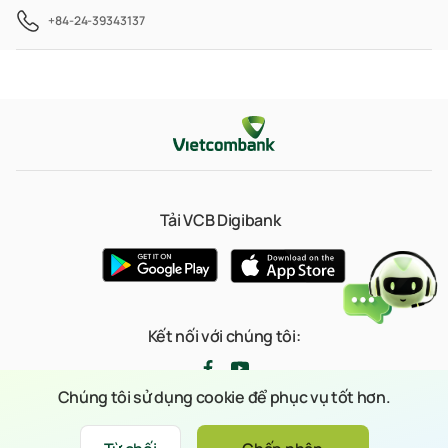
+84-24-39343137
Tải VCB Digibank
Kết nối với chúng tôi:
Chúng tôi sử dụng cookie để phục vụ tốt hơn.
© 2023 Bản quyền thuộc về Ngân hàng TMCP Ngoại thương Việt Nam