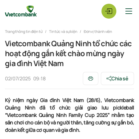
Trang thông tin điện tử
Tin tức và sự kiện
Đơn vị thành viên
Vietcombank Quảng Ninh tổ chức các
hoạt động gắn kết chào mừng ngày
gia đình Việt Nam
02/07/2025
09:18
Chia sẻ
Kỷ niệm ngày Gia đình Việt Nam (28/6)
,
Vietcombank
Quảng Ninh
đã
tổ chức
g
iải
giao lưu
pickleball
“Vietcombank Quảng Ninh Family Cup 2025”
nhằm tạo
sân chơi cho cán bộ và người thân
,
tăng cường sự gắn bó,
đoàn kết giữa
cơ quan
và gia đình.