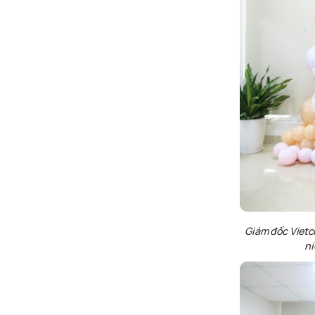
Giám
đốc
Viet
n