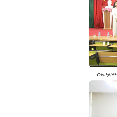
Các
đại
biể