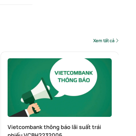
Xem tất cả
Vietcombank thông báo lãi suất trái
phiếu VCBH2232006