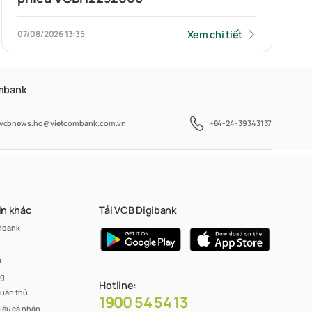
Xem chi tiết
07/08/2026
13:35
ombank
vcbnews.ho@vietcombank.com.vn
+84-24-39343137
in khác
Tải VCB Digibank
mbank
ư
ng
Hotline:
tuân thủ
1900 54 54 13
liệu cá nhân