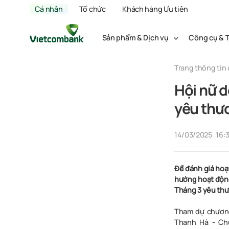
Cá nhân
Tổ chức
Khách hàng Ưu tiên
Sản phẩm & Dịch vụ
Công cụ & T
Trang thông tin 
Hội nữ d
yêu thư
14/03/2025
16:
Để
đán
h
gi
á
hoạ
hướn
g
hoạ
t
độn
Thán
g
3
yê
u
th
Tham
dự
c
hươn
Thanh Hà -
Ch