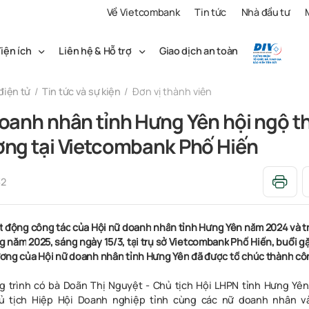
Về Vietcombank
Tin tức
Nhà đầu tư
iện ích
Liên hệ & Hỗ trợ
Giao dịch an toàn
điện tử
Tin tức và sự kiện
Đơn vị thành viên
oanh nhân tỉnh Hưng Yên hội ngộ t
ơng tại Vietcombank Phố Hiến
32
t
độn
g
côn
g
tá
c
củ
a
Hội
n
ữ
doan
h
nhâ
n
tỉn
h
Hưn
g
Yên
nă
m
2024
v
à
t
g
nă
m
2025,
sán
g
ngà
y
15/3,
tạ
i
tr
ụ
s
ở
Vietcomban
k
Ph
ố
Hiế
n
,
buổ
i
g
ươn
g
củ
a
Hội
n
ữ
doan
h
nhâ
n
tỉn
h
Hưn
g
Yên
đ
ã
đượ
c
t
ổ
chứ
c
thàn
h
cô
g
trình
có
bà
Doãn Thị
Nguyệt
-
Chủ
tịch
Hội
LHPN
tỉnh
Hưng
Yên
ủ
tịch
Hiệp
Hội
Doanh
nghiệp
tỉnh
cùng
các
nữ
doanh
nhân
v