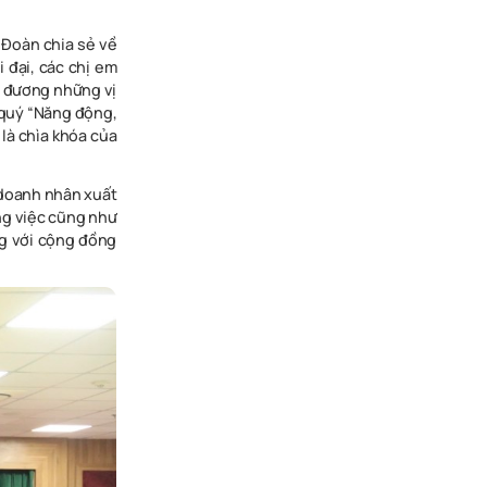
 Đoàn chia
s
ẻ
v
ề
ờ
i
đạ
i
,
cá
c
ch
ị
e
m
đươn
g
nhữn
g
v
ị
qu
ý
“
Năn
g
độn
g
,
l
à
chì
a
khó
a
củ
a
doan
h
nhâ
n
xuấ
t
n
g
việ
c
cũn
g
nh
ư
g
vớ
i
cộn
g
đồn
g