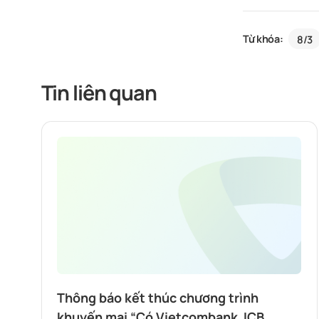
Từ khóa:
8/3
Tin liên quan
Thông báo kết thúc chương trình
khuyến mại “Có Vietcombank JCB,