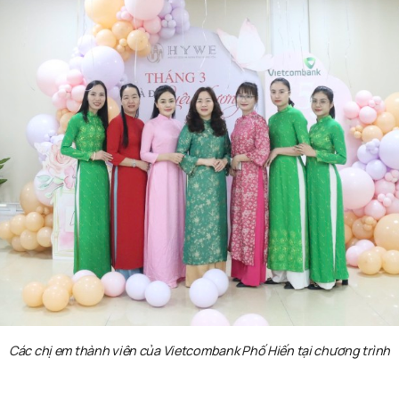
Các
c
hị
em
thành
viên
của
Vietcombank
Phố
Hiến
tại
chương
trình