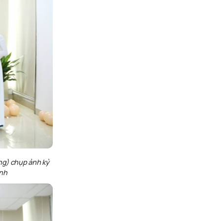
ng)
chụp
ảnh
kỷ
ình