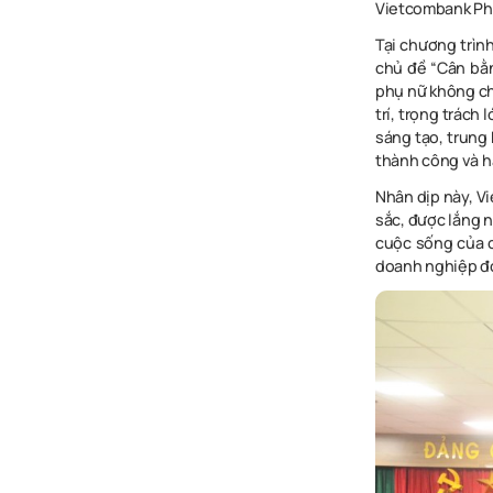
Vietcombank
Ph
Tại
chươn
g
trìn
ch
ủ
đ
ề
“
Câ
n
bằ
ph
ụ
n
ữ
khôn
g
c
tr
í
,
trọn
g
trác
h
l
s
áng
tạ
o
,
t
rung
thàn
h
côn
g
v
à
h
Nhân
dị
p
nà
y
,
V
sắ
c
,
được
lắn
g
n
cuộ
c
sốn
g
củ
a
doan
h
nghiệ
p
đ