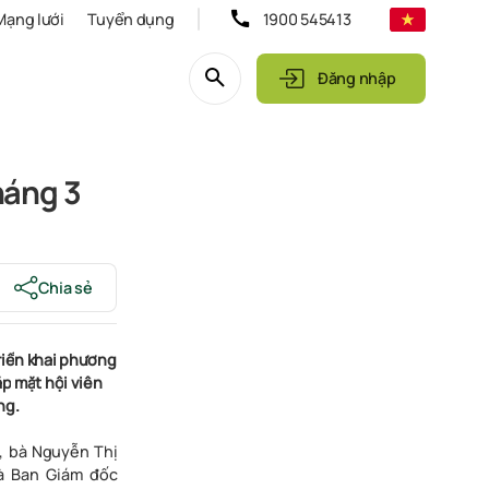
Mạng lưới
Tuyển dụng
1900 545413
Đăng nhập
háng 3
Chia sẻ
riể
n
kha
i
phươn
g
ặ
p
mặ
t
hộ
i
viê
n
n
g
.
,
bà
Nguyễn Thị
à
Ban
G
iám
đốc