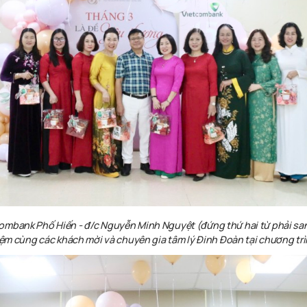
comban
k
Phố
Hiến
-
đ
/c Nguyễn Minh
Nguyệt
(
đứng
thứ
hai
từ
phải
sa
iệm
cùn
g
các
khách
mời
và
chuyên
gia
tâm
lý
Đinh Đoàn
tại
c
hương
tr