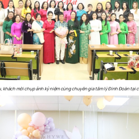
u
,
khách
mời
chụp
ảnh
kỷ
niệm
cùng
chuyên
gia
tâm
lý
Đinh Đoàn
tại
c