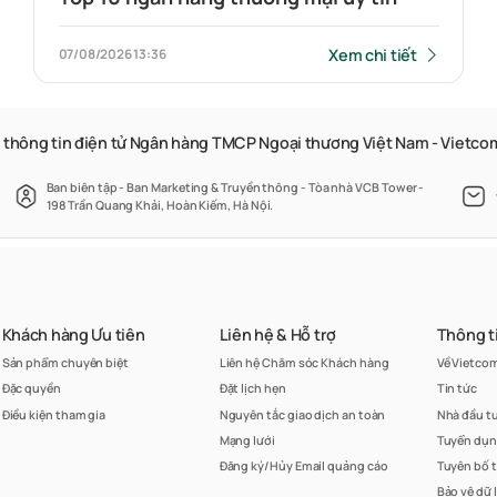
Xem chi tiết
07/08/2026
13:36
 thông tin điện tử Ngân hàng TMCP Ngoại thương Việt Nam - Vietc
Ban biên tập - Ban Marketing & Truyền thông - Tòa nhà VCB Tower -
198 Trần Quang Khải, Hoàn Kiếm, Hà Nội.
Khách hàng Ưu tiên
Liên hệ & Hỗ trợ
Thông t
Sản phẩm chuyên biệt
Liên hệ Chăm sóc Khách hàng
Về Vietco
Đặc quyền
Đặt lịch hẹn
Tin tức
Điều kiện tham gia
Nguyên tắc giao dịch an toàn
Nhà đầu t
Mạng lưới
Tuyển dụ
Đăng ký/Hủy Email quảng cáo
Tuyên bố 
Bảo vệ dữ 