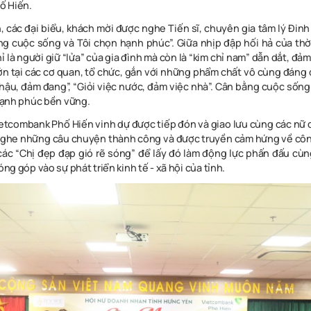
ố
Hiến
.
h
,
cá
c
đạ
i
biể
u
,
khác
h
mờ
i
đượ
c
ngh
e
T
iến
s
ĩ
,
chuyê
n
gi
a
tâ
m
l
ý
Đinh
n
g
cuộ
c
sốn
g
v
à
Tô
i
chọ
n
hạn
h
phú
c
”
.
Giữ
a
nhị
p
đậ
p
hố
i
h
ả
củ
a
th
h
ỉ
l
à
ngườ
i
gi
ữ
“
lử
a
”
củ
a
gi
a
đìn
h
m
à
cò
n
l
à
“
ki
m
ch
ỉ
na
m
”
dẫ
n
dắ
t
,
đả
m
ớ
n
tạ
i
cá
c
c
ơ
qua
n
,
t
ổ
chứ
c
,
gắ
n
vớ
i
nhữn
g
phẩ
m
chấ
t
v
ô
cùn
g
đán
g
hậ
u
,
đ
ảm
đan
g
”,
“
Giỏ
i
việ
c
nướ
c
,
đ
ảm
việ
c
nh
à
”
.
Câ
n
bằn
g
cuộ
c
sốn
g
ạn
h
phú
c
bề
n
vữn
g
.
ietcomban
k
Ph
ố
Hiế
n
vin
h
d
ự
đượ
c
tiế
p
đó
n
v
à
gia
o
lư
u
cùn
g
cá
c
n
ữ
gh
e
nhữn
g
câ
u
chuyệ
n
thàn
h
côn
g
v
à
đượ
c
truyề
n
cả
m
hứn
g
v
ề
cô
cá
c
“
Ch
ị
đẹ
p
đạ
p
gi
ó
r
ẽ
són
g
”
đ
ể
lấ
y
đ
ó
là
m
độn
g
lự
c
phấ
n
đấ
u
cùn
ón
g
gó
p
và
o
s
ự
phá
t
triể
n
kin
h
t
ế
-
x
ã
hộ
i
củ
a
tỉn
h
.