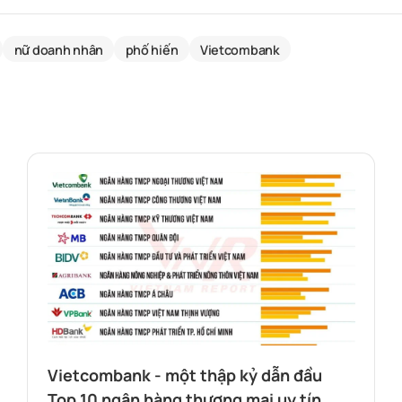
nữ doanh nhân
phố hiến
Vietcombank
Vietcombank - một thập kỷ dẫn đầu
Top 10 ngân hàng thương mại uy tín