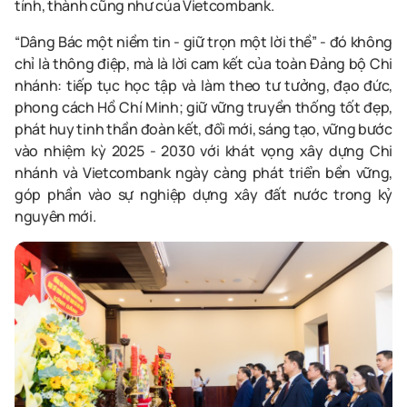
tỉnh, thành
cũng
như
của
Vietcombank
.
“Dâng Bác một niềm tin
-
g
iữ
trọn một lời thề”
-
đ
ó không
chỉ là thông điệp, mà là lời cam kết của toàn Đảng bộ Chi
nhánh: tiếp tục học tập và làm theo tư tưởng, đạo đức,
phong cách Hồ Chí Minh
;
giữ vững truyền thống tốt đẹp
,
phát huy tinh thần đoàn kết, đổi mới, sáng tạo
,
vững bước
vào nhiệm kỳ
2025 -
2030 với khát vọng xây dựng
Chi
nhánh và
Vietcombank
ngày càng phát triển bền vững,
góp phần vào sự nghiệp dựng xây đất nước trong kỷ
nguyên
mới
.