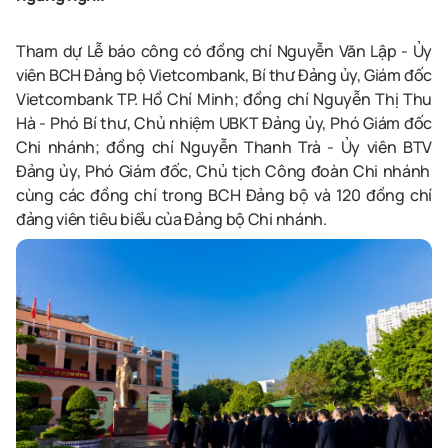
Tham dự Lễ báo công có đồng chí Nguyễn Văn Lập
- Ủy
viên
B
CH
Đảng bộ
Vietcombank
,
Bí thư Đảng ủ
y,
Giám đố
c
Vietcombank
TP. Hồ Chí Minh
;
đồng chí Nguyễn Thị
Thu
Hà
-
Phó
Bí thư
, Chủ nhiệ
m
UBKT
Đảng ủ
y,
Phó
Giám đố
c
Chi nhánh
;
đồng chí Nguyễ
n Thanh Trà - Ủy viên
B
TV
Đảng ủy, Phó
Giám đố
c
, Chủ tịch Công đoàn
Chi nhánh
cùng
các đồng chí trong B
CH
Đảng bộ và 120 đồng chí
đảng viên tiêu biểu
của
Đảng bộ Chi nhánh.