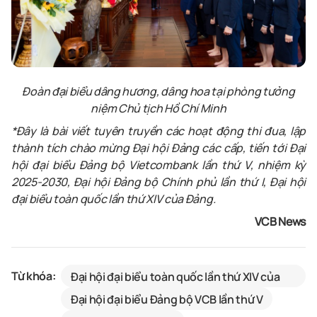
Đoàn đại biểu
dâng hương, dâng hoa
tại
p
hòng
tưởng
niệm
Chủ tịch Hồ Chí Minh
*Đây là bài viết tuyên truyền các hoạt động thi đua, lập
thành tích chào mừng Đại hội
Đ
ảng các cấp, tiến tới Đại
hội đại biểu Đảng bộ
Vietcombank
lần thứ V, nhiệm kỳ
2025-2030, Đại hội Đảng bộ Chính phủ lần thứ I, Đại hội
đại biểu toàn quốc lần thứ XIV của Đảng
.
VCB News
Từ khóa:
Đại hội đại biểu toàn quốc lần thứ XIV của
Đảng
Đại hội đại biểu Đảng bộ VCB lần thứ V