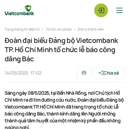
Trang thông tin điện tử
Tin tức và sự kiện
Đơn vị thành viên
Đoàn đại biểu Đảng bộ Vietcombank
TP. Hồ Chí Minh tổ chức lễ báo công
dâng Bác
14/05/2025
17:02
Chia sẻ
S
áng
ngày
08/5/2025
,
tại Bến Nhà
Rồng,
nơi Chủ tịch Hồ
Chí Minh
ra đi tìm đường cứu nước
,
Đoàn đại biểu Đảng bộ
Vietcombank
TP. Hồ Chí Minh đã trang trọng tổ chức Lễ
báo công dâng Bác,
thành
kính dâng lên Người những
thành quả tâm huyết của một nhiệm kỳ phấn đấu không
ngừng nghỉ.