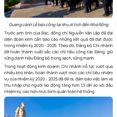
Quang cảnh Lễ b
áo công
tại
khu
di
tích
Bến Nhà
Rồng
Trước anh linh của Bác, đồng chí Nguyễn Văn Lập
đã
đại
diện
đ
oàn kính cẩn
báo cáo những kết quả đã đạt được
trong nhiệm kỳ
2020
-
2025
. Theo đó,
Đảng bộ Chi nhánh
đã hoàn thành xuất sắc các chỉ tiêu công tác Đảng, giữ
vững danh hiệu Đảng bộ trong sạch, vững mạ
nh.
Trong hoạt động kinh doanh, Chi nhánh
nỗ
lực
vượt qua
nhiều khó khăn, hoàn thành vượt mức các chỉ tiêu nhiệm
vụ
của
nhiệm
kỳ
2020
-
2025
đã
đề
ra
, đảm bảo
việc
làm
và
thu nhập cho người lao động tăng hơn 1,5 lần so với đầu
nhiệm kỳ, cao hơn mức bình quân toàn hệ thố
ng.