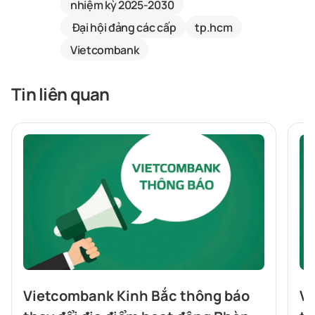
nhiệm kỳ 2025-2030
Đại hội đảng các cấp
tp.hcm
Vietcombank
Tin liên quan
Vietcombank Kinh Bắc thông báo
Vi