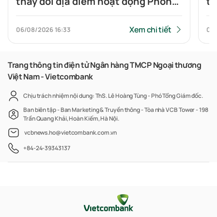
thay đổi địa điểm hoạt động Phòng
th
giao dịch Tiên Du
gi
Xem chi tiết
06/08/2026
16:33
06
Trang thông tin điện tử Ngân hàng TMCP Ngoại thương
Việt Nam - Vietcombank
Chịu trách nhiệm nội dung: ThS. Lê Hoàng Tùng - Phó Tổng Giám đốc.
Ban biên tập - Ban Marketing & Truyền thông - Tòa nhà VCB Tower - 198
Trần Quang Khải, Hoàn Kiếm, Hà Nội.
vcbnews.ho@vietcombank.com.vn
+84-24-39343137