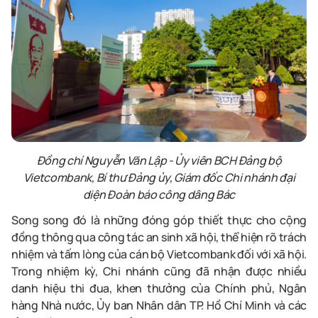
Đồng chí Nguyễn Văn Lập - Ủy viên B
CH
Đảng bộ
Vietcombank
,
Bí thư Đảng ủy, Giám đố
c Chi nhánh
đại
diện Đoàn báo công dâng Bác
Song
song
đó là những đóng góp thiết thực cho cộng
đồng thông qua công tác an sinh xã hội, thể hiện rõ trách
nhiệm
và
tấm lòng của
cán
bộ
Vietcombank
đối
với xã hộ
i.
Trong
nhiệm
kỳ
, Chi
nhánh
cũng
đã
nhận
được
nhiều
danh
hiệu
thi
đua
,
khen
thưởng
của
Chính
phủ
,
Ngân
hàng
Nhà
nước
,
Ủy
ban
Nhân
dân
TP. Hồ Chí Minh và các