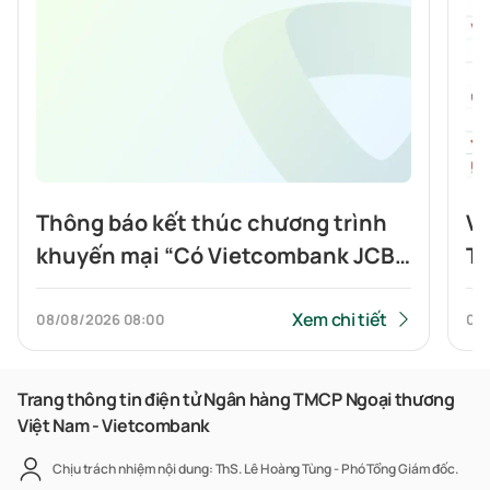
Thông báo kết thúc chương trình
Vi
khuyến mại “Có Vietcombank JCB,
To
Highlands nửa giá”
tí
Xem chi tiết
08/08/2026
08:00
07
Trang thông tin điện tử Ngân hàng TMCP Ngoại thương
Việt Nam - Vietcombank
Chịu trách nhiệm nội dung: ThS. Lê Hoàng Tùng - Phó Tổng Giám đốc.