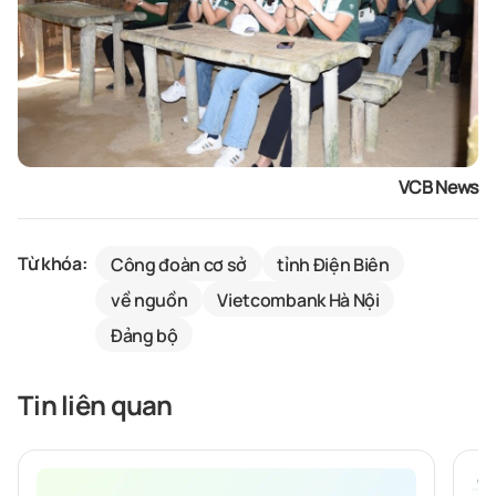
VCB News
Từ khóa:
Công đoàn cơ sở
tỉnh Điện Biên
về nguồn
Vietcombank Hà Nội
Đảng bộ
Tin liên quan