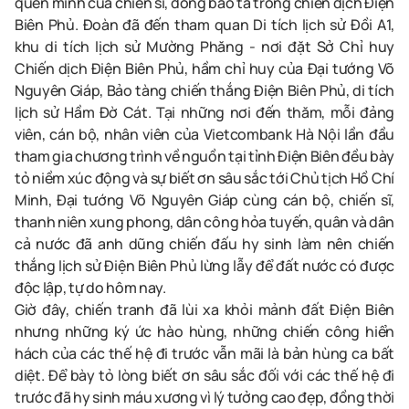
quên mình của chiến sĩ, đồng bào ta trong chiến dịch Điện
Biên Phủ. Đ
oàn đã đến tham quan Di tích lịch sử Đồi A1,
khu di tích lịch sử Mường Phăng
-
nơi đặt Sở Chỉ huy
Chiến dịch Điện Biên Phủ, hầm chỉ huy của Đại tướng Võ
Nguyên Giáp, Bảo tàng
chiến thắng
Điện Biên Phủ
,
di tích
lịch sử Hầm
Đờ Cát. Tại những nơi đến thăm,
mỗi đảng
viên, cán bộ, nhân viên của
Vietcombank Hà Nội
lần đầu
tham gia chương trình về nguồn tại tỉnh Điện Biên đều bày
tỏ niềm xúc động và
sự biết ơn sâu sắc tới Chủ tịch Hồ Chí
Minh, Đại tướng Võ Nguyên Giáp cùng cán bộ, chiến sĩ,
thanh niên xung phong, dân công hỏa tuyến, quân và dân
cả nước đã anh dũng chiến đấu hy sinh làm nên chiến
thắng lịch sử Điện Biên Phủ lừng lẫy
để đất nước có được
độc lập, tự do hôm nay.
Giờ đây, c
hiến tranh đã lùi xa khỏi mảnh đất Điện Biên
nhưng những ký ức hào hùng, những chiến công hiển
hách của các thế hệ đi trước vẫn mãi là bản hùng ca bất
diệt. Để bày tỏ lòng biết ơn sâu sắc đối với
các thế hệ đi
trước
đã hy sinh máu xương vì lý tưởng cao đẹp,
đồng thời