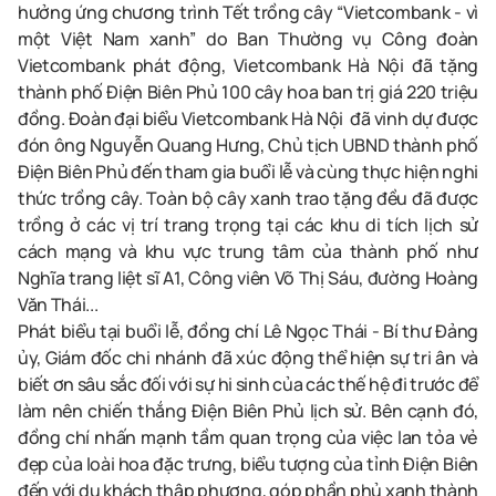
hưởng ứng
chương trình Tết trồng cây “Vietcombank - vì
một Việt Nam xanh” do Ban Thường vụ Công đoàn
Vietcombank phát động, Vietcombank Hà Nội đã tặng
thành phố Điện Biên Phủ 100 cây hoa ban trị giá 220 triệu
đồng. Đoàn đại biểu Vietcombank Hà Nội đã vinh dự được
đón ông Nguyễn Quang Hưng,
Chủ tịch UBND thành phố
Điện Biên Phủ
đến tham gia buổi lễ và cùng thực hiện nghi
thức trồng cây. Toàn bộ cây xanh trao tặng đều đã được
trồng ở các vị trí trang trọng tại các khu di tích lịch sử
cách mạng và khu vực trung tâm của thành phố như
Nghĩa trang liệt sĩ A1, Công viên Võ Thị Sáu, đường Hoàng
Văn Thái...
Phát biểu tại buổi lễ, đồng chí Lê Ngọc Thái - Bí thư Đảng
ủy, Giám đốc chi nhánh đã xúc động thể hiện sự tri ân và
biết ơn sâu sắc đối với sự hi sinh của các thế hệ
đi trước để
làm nên chiến thắng Điện Biên Phủ lịch sử. Bên cạnh đó,
đồng chí nhấn mạnh tầm quan trọng của việc lan tỏa vẻ
đẹp của loài hoa đặc trưng, biểu tượng của tỉnh Điện Biên
đến với du khách thập phương, góp phần phủ xanh thành