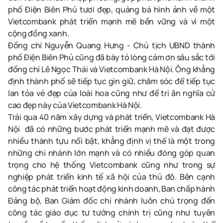
phố Điện Biên Phủ tươi đẹp, quảng bá hình ảnh về một
Vietcombank phát triển mạnh mẽ bền vững và vì một
cộng đồng xanh.
Đồng chí Nguyễn Quang Hưng - Chủ tịch UBND thành
phố Điện Biên Phủ cũng đã bày tỏ lòng cảm ơn sâu sắc tới
đồng chí Lê Ngọc Thái và
Vietcombank Hà Nội
. Ông khẳng
định thành phố sẽ tiếp tục gìn giữ, chăm sóc để tiếp tục
lan tỏa vẻ đẹp của loài hoa cũng như để tri ân nghĩa cử
cao đẹp này của
Vietcombank Hà Nội
.
Trải qua 40 năm xây dựng và phát triển,
Vietcombank Hà
Nội
đã có những bước phát triển mạnh mẽ và đạt được
nhiều thành tựu nổi bật, khẳng định vị thế là một trong
những chi nhánh lớn mạnh và có nhiều đóng góp quan
trọng cho hệ thống Vietcombank cũng như trong sự
nghiệp phát triển kinh tế xã hội của thủ đô. Bên cạnh
công tác phát triển hoạt động kinh doanh, Ban chấp hành
Đảng bộ, Ban Giám đốc chi nhánh luôn chú trọng đến
công tác giáo dục tư tưởng chính trị cũng như tuyên