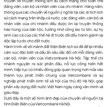
truyền về truyền thống lịch sử cách mạng cho toàn thể
đảng viên, cán bộ và nhân viên của chi nhánh. Hàng năm,
thông qua các chuyến về nguồn ý nghĩa tại các di tích lịch
sử cách mạng trên khắp cả nước, các đảng viên, cán bộ và
nhân viên của chi nhánh đều được ôn lại truyền thống
hào hùng của dân tộc, tưởng nhớ công lao to lớn, sự hy
sinh cao cả của các thế hệ đi trước đã đấu tranh giành lại
độc lập tự do cho đất nước.
Hành trình về với mảnh đất Điện Biên lịch sử
đã để lại nhiều
cảm xúc đặc biệt và dấu ấn sâu sắc đối với
mỗi đảng viên,
cán bộ, nhân viên của
Vietcombank Hà Nội.
Tập thể chi
nhánh
nguyện
ra sức phấn đấu
, nỗ lực cống hiến hết
mình,
tiếp tục có nhiều đóng góp quan trọng hơn nữa vào
thành tựu phát triển chung của Vietcombank và sự
nghiệp phát triển kinh tế xã hội của thủ đô Hà Nội
, góp
phần
xây dựng đất nước
Việt Nam
ngày càng
văn minh và
giàu đẹp
.
Dưới đây là một số hình ảnh đẹp của chuyến về nguồn tại
tỉnh Điện Biên của Vietcombank Hà Nội.