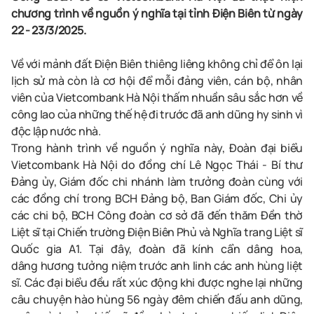
chương trình về nguồn ý nghĩa tại tỉnh Điện Biên từ ngày
22 - 23/3/2025.
Về với mảnh đất Điện Biên thiêng liêng không chỉ để ôn lại
lịch sử mà còn là cơ hội để mỗi đảng viên, cán bộ, nhân
viên của
Vietcombank Hà Nội
thấm nhuần sâu sắc hơn về
công lao của những thế hệ đi trước đã anh dũng hy sinh vì
độc lập nước nhà.
Trong
hành trình về nguồn ý nghĩa này, Đoàn đại biểu
Vietcombank Hà Nội
do đồng chí Lê Ngọc Thái - Bí thư
Đảng ủy, Giám đốc chi nhánh làm trưởng đoàn cùng với
các đồng chí trong BCH Đảng bộ, Ban Giám đốc, Chi ủy
các chi bộ, BCH Công đoàn cơ sở
đã đến thăm
Đền thờ
Liệt sĩ tại Chiến trường Điện Biên Phủ
và
Nghĩa trang Liệt sĩ
Quốc gia A1
. Tại đây, đ
oàn đã
kính cẩn
dâng
hoa,
dâng
hương tưởng niệm
trước anh linh
các anh hùng liệt
sĩ.
Các đại biểu
đều
rất xúc động khi
được
nghe lại
những
câu chuyện hào hùng
56 ngày đêm chiến đấu anh dũng,