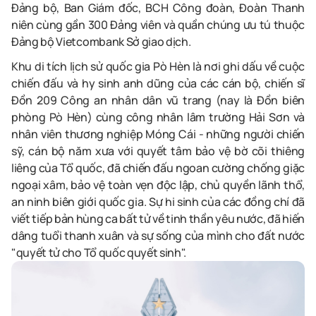
Đảng bộ, Ban Giám đốc, BCH Công đoàn, Đoàn Thanh
niên cùng gần 300 Đảng viên và quần chúng ưu tú thuộc
Đảng bộ Vietcombank Sở giao dịch.
Khu di tích lịch sử quốc gia Pò Hèn là nơi ghi dấu về cuộc
chiến đấu và hy sinh anh dũng của các cán bộ, chiến sĩ
Đồn 209 Công an nhân dân vũ trang (nay là Đồn biên
phòng Pò Hèn) cùng công nhân lâm trường Hải Sơn và
nhân viên thương nghiệp Móng Cái - những người chiến
sỹ, cán bộ năm xưa với quyết tâm bảo vệ bờ cõi thiêng
liêng của Tổ quốc, đã chiến đấu ngoan cường chống giặc
ngoại xâm, bảo vệ toàn vẹn độc lập, chủ quyền lãnh thổ,
an ninh biên giới quốc gia. Sự hi sinh của các đồng chí đã
viết tiếp bản hùng ca bất tử về tinh thần yêu nước, đã hiến
dâng tuổi thanh xuân và sự sống của mình cho đất nước
"quyết tử cho Tổ quốc quyết sinh".