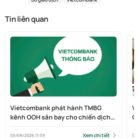
Tin liên quan
Vietcombank phát hành TMBG
Vi
kênh OOH sân bay cho chiến dịch
Gi
du lịch hè thúc đẩy sử dụng các
Tr
dịch vụ di chuyển và thanh toán QR
Xem chi tiết
05/08/2026
17:59
05