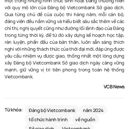
một trong những hình thức sinh hoạt Đảng thường niên
với quy mô lớn của Đảng bộ Vietcombank Sở giao dịch.
Qua từng chủ đề của cuộc thi hàng năm, mỗi cán bộ,
đảng viên đều nắm vững và hiểu biết sâu sắc thêm về các
chỉ thị, nghị quyết cũng như đường lối lãnh đạo của Đảng
trong từng thời kỳ, để từ đó xây dựng kế hoạch học tập,
rèn luyện, phấn đấu của bản thân, luôn sẵn sàng thích
nghi với những thách thức của thời đại mới, đáp ứng được
yêu cầu nhiệm vụ được giao, thống nhất một lòng dựng
xây Đảng bộ Vietcombank Sở giao dịch ngày càng vững
mạnh, giữ vững vị trí tiên phong trong toàn hệ thống
Vietcombank.
VCB News
Từ khóa:
Đảng bộ Vietcombank
năm 2024
tổ chức hành trình
về nguồn
Sở giao dịch
Vietcombank