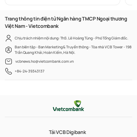
xuyên biên giới
Trang thông tin điện tử Ngân hàng TMCP Ngoại thương
Việt Nam - Vietcombank
Chịu trách nhiệm nội dung: ThS. Lê Hoàng Tùng - Phó Tổng Giám đốc.
Ban biên tập - Ban Marketing & Truyền thông - Tòa nhà VCB Tower - 198
Trần Quang Khải, Hoàn Kiếm, Hà Nội.
vcbnews.ho@vietcombank.com.vn
+84-24-39343137
Tải VCB Digibank