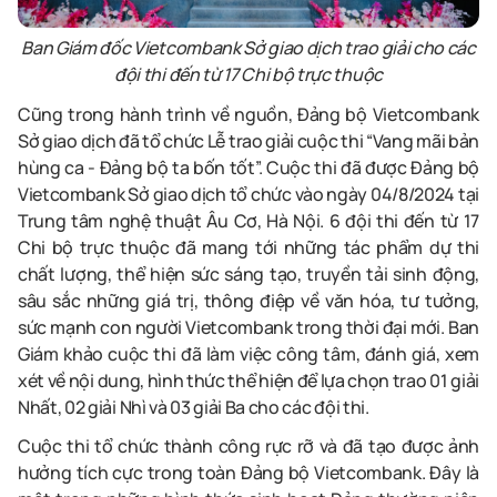
Ban Giám đốc Vietcombank Sở giao dịch trao giải cho các
đội thi đến từ 17 Chi bộ trực thuộc
Cũng trong hành trình về nguồn, Đảng bộ Vietcombank
Sở giao dịch
đã tổ chức Lễ trao giải cuộc thi “Vang mãi bản
hùng ca - Đảng bộ ta bốn tốt”. Cuộc thi đã được
Đảng bộ
Vietcombank Sở giao dịch
tổ chức vào ngày 04/8/2024 tại
Trung tâm nghệ thuật Âu Cơ, Hà Nội. 6 đội thi đến từ 17
Chi bộ trực thuộc đã mang tới những tác phẩm
dự thi
chất lượng,
thể hiện sức sáng tạo, truyền tải sinh động,
sâu sắc những giá trị, thông điệp về
văn hóa, tư tưởng,
sức mạnh con người Vietcombank
trong thời đại mới. Ban
Giám khảo cuộc thi đã làm việc công tâm, đánh giá, xem
xét về nội dung, hình thức thể hiện để lựa chọn trao 01 giải
Nhất, 02 giải Nhì và 03 giải Ba cho các đội thi.
Cuộc thi tổ chức thành công rực rỡ và đã tạo được ảnh
hưởng tích cực trong toàn Đảng bộ Vietcombank. Đây là