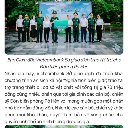
Ban Giám đốc Vietcombank Sở giao dịch trao tài trợ cho
Đồn biên phòng Pò Hèn
Nhân dịp này, Vietcombank Sở giao dịch đã triển khai
chương trình an sinh xã hội “Nghĩa tình biên giới”, trao tài
trợ trang thiết bị, cơ sở vật chất với tổng trị giá 70 triệu
đồng cùng nhiều phần quà tới gia đình các cán bộ, chiến
sỹ Đồn biên phòng Pò Hèn với mong muốn góp một phần
nhỏ bé nhằm động viên, khích lệ các cán bộ, chiến sỹ khắc
phục mọi khó khăn, quyết tâm bảo vệ vững chắc chủ
quyền lãnh thổ an ninh biên giới quốc gia.