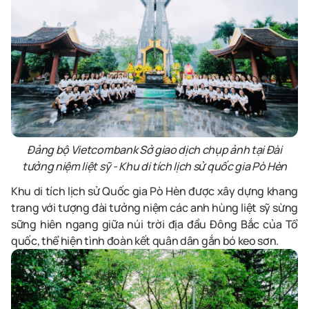
Đảng bộ Vietcombank Sở giao dịch chụp ảnh tại Đài
tưởng niệm liệt sỹ - Khu di tích lịch sử quốc gia Pò Hèn
Khu di tích lịch sử Quốc gia Pò Hèn được xây dựng khang
trang với tượng đài tưởng niệm các anh hùng liệt sỹ sừng
sững hiên ngang giữa núi trời địa đầu Đông Bắc của Tổ
quốc, thể hiện tình đoàn kết quân dân gắn bó keo sơn.