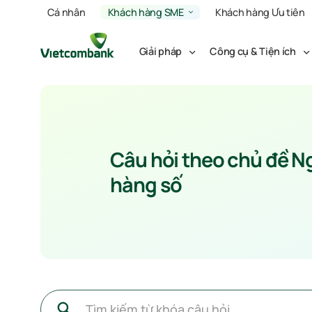
Cá nhân
Khách hàng SME
Khách hàng Ưu tiên
Giải pháp
Công cụ & Tiện ích
Câu hỏi theo chủ đề N
hàng số