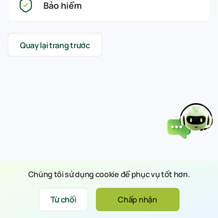
Bảo hiểm
Quay lại trang trước
Chúng tôi sử dụng cookie để phục vụ tốt hơn.
Từ chối
Chấp nhận
Xin chào