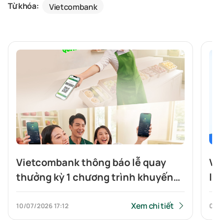
Từ khóa:
Vietcombank
Vietcombank thông báo lễ quay
Vi
thưởng kỳ 1 chương trình khuyến
li
mại " Có Vietcombank, rinh quà kỳ
kh
tích"
do
Xem chi tiết
10/07/2026
17:12
08