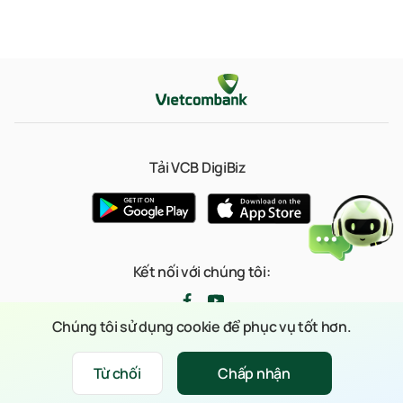
h
Tải VCB DigiBiz
Kết nối với chúng tôi:
Chúng tôi sử dụng cookie để phục vụ tốt hơn.
© 2023 Bản quyền thuộc về Ngân hàng TMCP Ngoại thương Việt Nam
Từ chối
Chấp nhận
Xin chào
(Vietcombank)