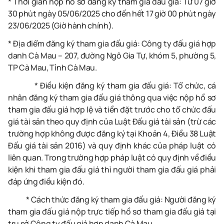
* Thời gian nộp hồ sơ đăng ký tham gia đấu giá: Từ
07 giờ
30 phút ngày 05/06/2025 cho
đến
hết 17 giờ 00 phút ngày
23/06/2025 (Giờ hành chính).
* Địa điểm đăng ký tham gia đấu giá: Công ty đấu giá hợp
danh
Cà Mau
–
207, đường Ngô Gia Tự, khóm 5, phường 5,
TP Cà Mau, Tỉnh Cà Mau
.
* Điều kiện đăng ký tham gia đấu giá:
Tổ chức, cá
nhân đăng ký tham gia đấu giá thông qua việc nộp hồ sơ
tham gia đấu giá hợp lệ và tiền đặt trước cho tổ chức đấu
giá tài sản theo quy định của Luật Đấu giá tài sản (trừ các
trường hợp không được đăng ký tại Khoản 4, Điều 38 Luật
Đấu giá tài sản 2016) và quy định khác của pháp luật có
liên quan.
Trong trường hợp pháp luật có quy định về điều
kiện khi tham gia đấu giá thì người tham gia đấu giá phải
đáp ứng điều kiện đó.
* Cách thức đăng ký tham gia đấu giá: Người đăng ký
tham gia đấu giá nộp trực tiếp hồ sơ tham gia đấu giá tại
trụ sở Công ty đấu giá hợp danh
Cà Mau
.