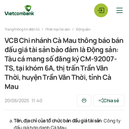
Trang thông tin điện tử
Phát mại tài sản
Động sản
VCB Chi nhánh Cà Mau thông báo bán
đấu giá tài sản bảo đảm là Động sản:
Tàu cá mang số đăng ký CM-92007-
TS, tại khóm 6A, thị trấn Trần Văn
Thời, huyện Trần Văn Thời, tỉnh Cà
Mau
20/06/2025
11:40
Chia sẻ
Tên, địa chỉ của tổ chức bán đấu giá tài sản
:
Công ty
đấu giá hợp danh Cà Mau.