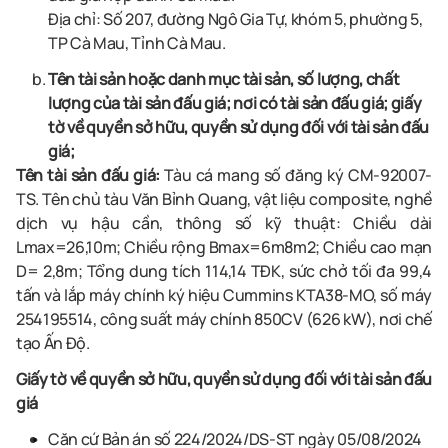
Địa chỉ:
Số 207, đường Ngô Gia Tự, khóm 5, phường 5,
TP Cà Mau, Tỉnh Cà Mau.
Tên tài sản hoặc danh mục tài sản, số lượng, chất
lượng của tài sản đấu giá; nơi có tài sản đấu giá; giấy
tờ về quyền sở hữu, quyền sử dụng đối với tài sản đấu
giá;
Tên tài sản đấu giá:
Tàu cá mang số đăng ký CM-92007-
TS. Tên chủ tàu Văn Bỉnh Quang, vật liệu composite, nghề
dịch vụ hậu cần, thông số kỹ thuật: Chiều dài
Lmax=26,10m; Chiều rộng Bmax=6m8m2; Chiều cao mạn
D= 2,8m; Tổng dung tích 114,14 TĐK, sức chở tối đa 99,4
tấn và lắp máy chính ký hiệu Cummins KTA38-MO, số máy
254195514, công suất máy chính 850CV (626 kW), nơi chế
tạo Ấn Độ.
Giấy tờ về quyền sở hữu, quyền sử dụng đối với tài sản đấu
giá
Căn cứ Bản án số 224/2024/DS-ST ngày 05/08/2024