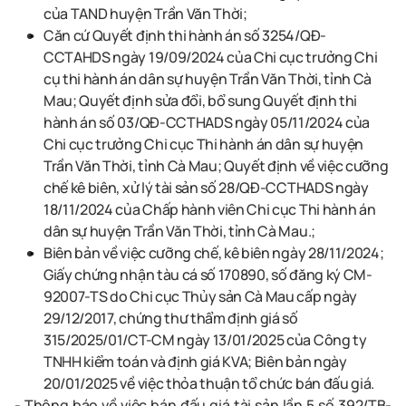
của TAND huyện Trần Văn Thời;
Căn cứ Quyết định thi hành án số 3254/QĐ-
CCTAHDS ngày 19/09/2024 của Chi cục trưởng Chi
cụ thi hành án dân sự huyện Trần Văn Thời, tỉnh Cà
Mau; Quyết định sửa đổi, bổ sung Quyết định thi
hành án số 03/QĐ-CCTHADS ngày 05/11/2024 của
Chi cục trưởng Chi cục Thi hành án dân sự huyện
Trần Văn Thời, tỉnh Cà Mau; Quyết định về việc cưỡng
chế kê biên, xử lý tài sản số 28/QĐ-CCTHADS ngày
18/11/2024 của Chấp hành viên Chi cục Thi hành án
dân sự huyện Trần Văn Thời, tỉnh Cà Mau.;
Biên bản về việc cưỡng chế, kê biên ngày 28/11/2024;
Giấy chứng nhận tàu cá số 170890, số đăng ký CM-
92007-TS do Chi cục Thủy sản Cà Mau cấp ngày
29/12/2017, chứng thư thẩm định giá số
315/2025/01/CT-CM ngày 13/01/2025 của Công ty
TNHH kiểm toán và định giá KVA; Biên bản ngày
20/01/2025 về việc thỏa thuận tổ chức bán đấu giá.
-
Thông báo về việc bán đấu giá tài sản lần 5 số 392/TB-