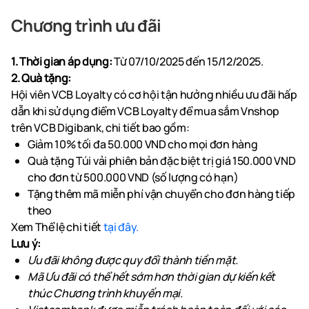
Chương trình ưu đãi
1. Thời gian áp dụng:
Từ 07/10/2025 đến 15/12/2025.
2. Quà tặng:
Hội viên VCB Loyalty có cơ hội tận hưởng nhiều ưu đãi hấp
dẫn khi sử dụng điểm VCB Loyalty để mua sắm Vnshop
trên VCB Digibank, chi tiết bao gồm:
Giảm 10% tối đa 50.000 VND cho mọi đơn hàng
Quà tặng Túi vải phiên bản đặc biệt trị giá 150.000 VND
cho đơn từ 500.000 VND (số lượng có hạn)
Tặng thêm mã miễn phí vận chuyển cho đơn hàng tiếp
theo
Xem Thể lệ chi tiết
tại đây.
Lưu ý:
Ưu đãi không được quy đổi thành tiền mặt.
Mã Ưu đãi có thể hết sớm hơn thời gian dự kiến kết
thúc Chương trình khuyến mại.