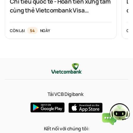
Chi tiêu quốc tế - Hoàn tiền xứng tầm
Du
cùng thẻ Vietcombank Visa
cù
Signature
CÒN LẠI
54
NGÀY
CÒ
Tải VCB Digibank
Kết nối với chúng tôi: