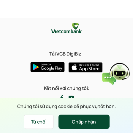
Tải VCB DigiBiz
Kết nối với chúng tôi:
Chúng tôi sử dụng cookie để phục vụ tốt hơn.
© 2023 Bản quyền thuộc về Ngân hàng TMCP Ngoại thương Việt Nam
Từ chối
Chấp nhận
Xin chào
(Vietcombank)