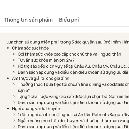
Thông tin sản phẩm
Biểu phí
Lựa chọn sử dụng miễn phí 1 trong 3 đặc quyền sau (mỗi năm 1 lần
Chăm sóc sức khỏe
Gói khám sức khỏe cao cấp cho chủ thẻ và 1 người thân
Tư vấn sức khỏe miễn phí 24/7
Hỗ trợ sắp xếp dịch vụ y tế tại Châu Âu, Châu Mỹ, Châu Úc,
Danh sách áp dụng và điều kiện điều khoản sử dụng ưu đãi
Ẩm thực và giải trí cho gia đình
Thưởng thức 1 bữa tiệc tối chuẩn fine dining và cocktails 
sạn 5*
Tặng 1 chai rượu vang cao cấp được lựa chọn bởi Sommerlie
Danh sách áp dụng và điều kiện điều khoản sử dụng ưu đãi
Nghỉ dưỡng và du thuyền
1 đêm nghỉ dành cho 2 người tại An Lâm Retreats Saigon Ri
Ngắm hoàng hôn trên du thuyền và thưởng thức rượu vang 
Danh sách áp dụng và điều kiện điều khoản sử dụng ưu đãi