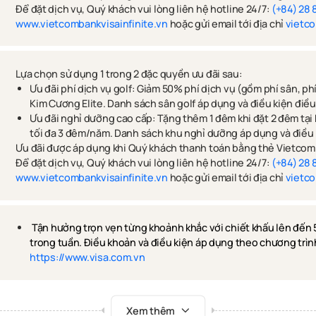
Để đặt dịch vụ, Quý khách vui lòng liên hệ hotline 24/7:
(+84) 28 
www.vietcombankvisainfinite.vn
hoặc gửi email tới địa chỉ
vietco
Lựa chọn sử dụng 1 trong 2 đặc quyền ưu đãi sau:
Ưu đãi phí dịch vụ golf: Giảm 50% phí dịch vụ (gồm phí sân, ph
Kim Cương Elite. Danh sách sân golf áp dụng và điều kiện điề
Ưu đãi nghỉ dưỡng cao cấp: Tặng thêm 1 đêm khi đặt 2 đêm tại
tối đa 3 đêm/năm. Danh sách khu nghỉ dưỡng áp dụng và điều 
Ưu đãi được áp dụng khi Quý khách thanh toán bằng thẻ Vietcomb
Để đặt dịch vụ, Quý khách vui lòng liên hệ hotline 24/7:
(+84) 28
www.vietcombankvisainfinite.vn
hoặc gửi email tới địa chỉ
vietco
Tận hưởng trọn vẹn từng khoảnh khắc với chiết khấu lên đến 
trong tuần. Điều khoản và điều kiện áp dụng theo chương trình 
https://www.visa.com.vn
Xem thêm