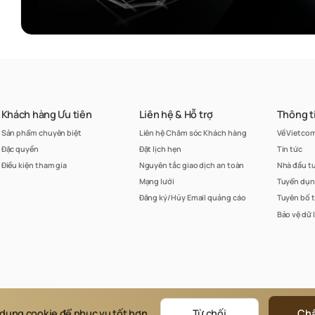
Khách hàng Ưu tiên
Liên hệ & Hỗ trợ
Thông t
Sản phẩm chuyên biệt
Liên hệ Chăm sóc Khách hàng
Về Vietco
Đặc quyền
Đặt lịch hẹn
Tin tức
Điều kiện tham gia
Nguyên tắc giao dịch an toàn
Nhà đầu t
Mạng lưới
Tuyển dụ
Đăng ký/Hủy Email quảng cáo
Tuyên bố 
Bảo vệ dữ 
 Bản quyền thuộc về Ngân hàng TMCP Ngoại thương Việt Nam (Vietcombank)
 dụng cookie để phục vụ tốt hơn.
Từ chối
Chấ