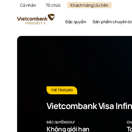
Cá nhân
Tổ chức
Khách hàng Ưu tiên
Đặc quyền
Sản phẩm chuyên bi
THẺ TÍN DỤNG
Vietcombank Visa Infin
ĐẶC QUYỀN GOLF
CH
Không giới hạn
T