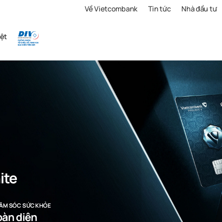
Về Vietcombank
Tin tức
Nhà đầu tư
ệt
ite
ĂM SÓC SỨC KHỎE
oàn diện