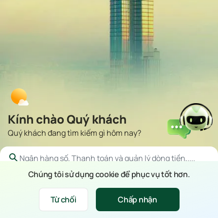
Kính chào Quý khách
Quý khách đang tìm kiếm gì hôm nay?
Chúng tôi sử dụng cookie để phục vụ tốt hơn.
Tỷ giá
Lãi suất
Biểu phí
Biểu mẫu &
Kiểm tra bảo
Từ chối
Chấp nhận
Xin chào
hướng dẫn
lãnh