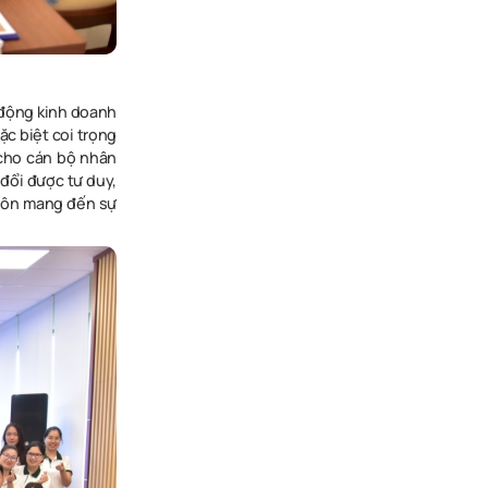
 động kinh doanh
ặc biệt coi trọng
 cho cán bộ nhân
 đổi được tư duy,
luôn mang đến sự