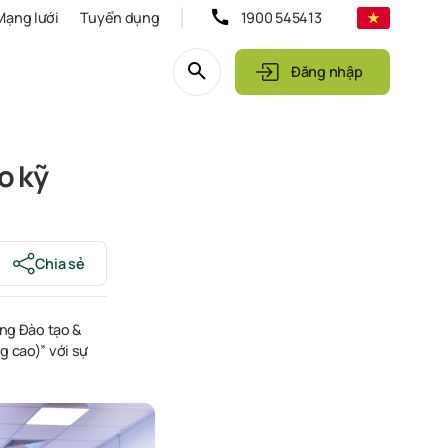
Mạng lưới
Tuyển dụng
1900 545413
Đăng nhập
o kỹ
Chia sẻ
ờng Đào tạo &
g cao)” với sự