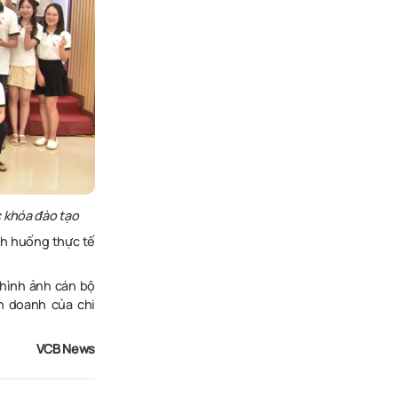
 khóa đào tạo
ình huống thực tế
 hình ảnh cán bộ
h doanh của chi
VCB News