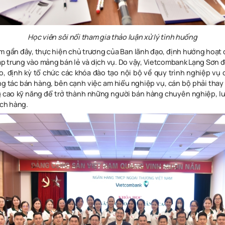
Học viên sôi nổi tham gia thảo luận xử lý tình huống
 gần đây, thực hiện chủ trương của Ban lãnh đạo, định hướng hoạt
p trung vào mảng bán lẻ và dịch vụ. Do vậy, Vietcombank Lạng Sơn đ
o, định kỳ tổ chức các khóa đào tạo nội bộ về quy trình nghiệp vụ
ng tác bán hàng, bên cạnh việc am hiểu nghiệp vụ, cán bộ phải thay
 cao kỹ năng để trở thành những người bán hàng chuyên nghiệp, 
ách hàng.