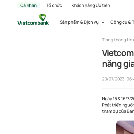
Cá nhân
Tổ chức
Khách hàng Ưu tiên
Sản phẩm & Dịch vụ
Công cụ & T
Trang thông tin 
Vietcom
năng gia
20/07/2023
06:
Ngày 15 & 16/7/2
Phát triển nguồ
tham dự của Ban