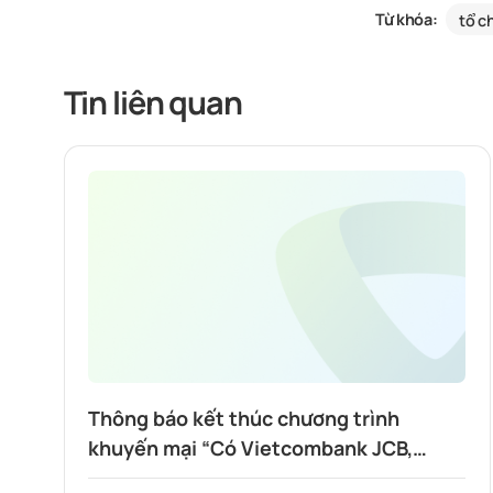
Từ khóa:
tổ c
Tin liên quan
Thông báo kết thúc chương trình
khuyến mại “Có Vietcombank JCB,
Highlands nửa giá”