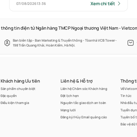
Xem chi tiết
07/08/2026
13:36
 thông tin điện tử Ngân hàng TMCP Ngoại thương Việt Nam - Vietc
Ban biên tập - Ban Marketing & Truyền thông - Tòa nhà VCB Tower -
198 Trần Quang Khải, Hoàn Kiếm, Hà Nội.
Khách hàng Ưu tiên
Liên hệ & Hỗ trợ
Thông t
Sản phẩm chuyên biệt
Liên hệ Chăm sóc Khách hàng
Về Vietco
Đặc quyền
Đặt lịch hẹn
Tin tức
Điều kiện tham gia
Nguyên tắc giao dịch an toàn
Nhà đầu t
Mạng lưới
Tuyển dụ
Đăng ký/Hủy Email quảng cáo
Tuyên bố 
Bảo vệ dữ 