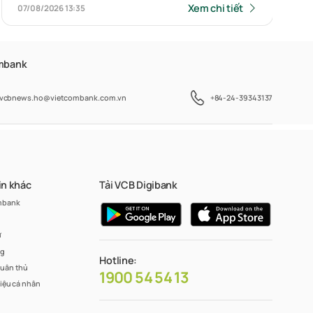
Xem chi tiết
07/08/2026
13:35
ombank
vcbnews.ho@vietcombank.com.vn
+84-24-39343137
in khác
Tải VCB Digibank
mbank
ư
ng
Hotline:
tuân thủ
1900 54 54 13
liệu cá nhân