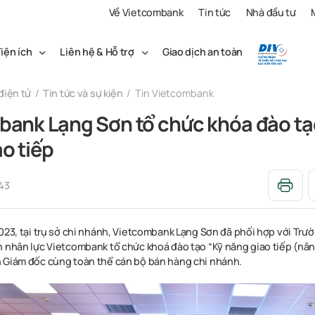
Về Vietcombank
Tin tức
Nhà đầu tư
iện ích
Liên hệ & Hỗ trợ
Giao dịch an toàn
điện tử
Tin tức và sự kiện
Tin Vietcombank
bank Lạng Sơn tổ chức khóa đào tạ
o tiếp
43
023, tại trụ sở chi nhánh, Vietcombank Lạng Sơn đã phối hợp với Trư
n nhân lực Vietcombank tổ chức khoá đào tạo “Kỹ năng giao tiếp (nân
 Giám đốc cùng toàn thể cán bộ bán hàng chi nhánh.