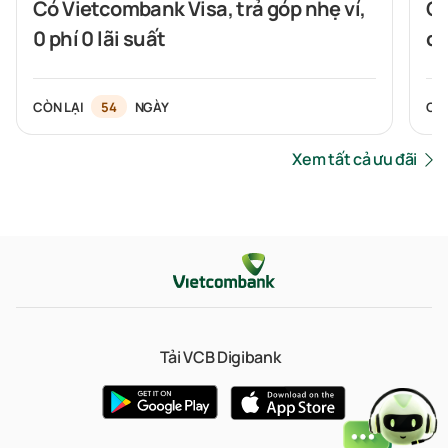
Có Vietcombank Visa, trả góp nhẹ ví,
Ch
0 phí 0 lãi suất
cù
Si
CÒN LẠI
54
NGÀY
CÒ
Xem tất cả ưu đãi
Tải VCB Digibank