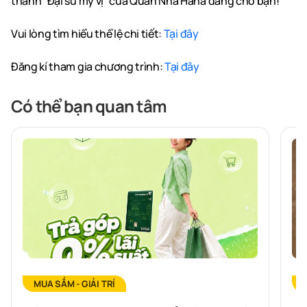
thành “Đại sứ mỹ vị” của Quán Nhà Haha đang chờ bạn!
Vui lòng tìm hiểu thể lệ chi tiết:
Tại đây
Đăng kí tham gia chương trình:
Tại đây
Có thể bạn quan tâm
MUA SẮM - GIẢI TRÍ