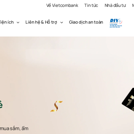
Về Vietcombank
Tin tức
Nhà đầu tư
iện ích
Liên hệ & Hỗ trợ
Giao dịch an toàn
ẻ
r mua sắm, ẩm