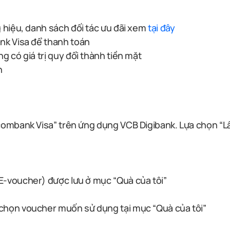
g hiệu, danh sách đối tác ưu đãi xem
tại đây
nk Visa để thanh toán
g có giá trị quy đổi thành tiền mặt
n
tcombank Visa” trên ứng dụng VCB Digibank. Lựa chọn “L
(E-voucher) được lưu ở mục “Quà của tôi”
 chọn voucher muốn sử dụng tại mục “Quà của tôi”