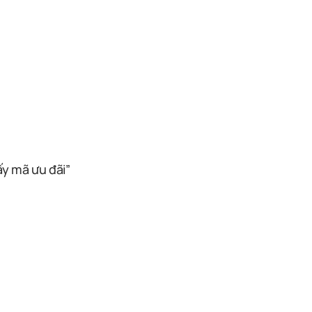
ấy mã ưu đãi”