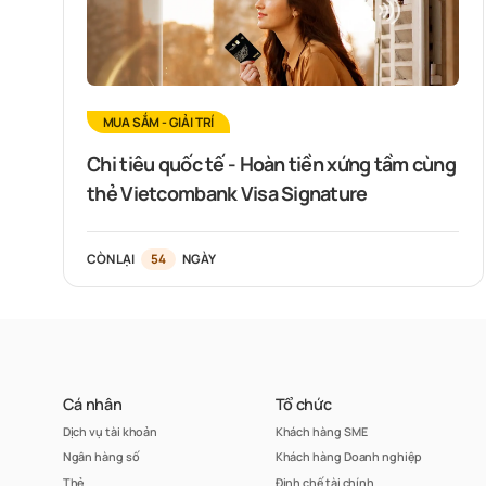
MUA SẮM - GIẢI TRÍ
Chi tiêu quốc tế - Hoàn tiền xứng tầm cùng
thẻ Vietcombank Visa Signature
CÒN LẠI
54
NGÀY
Cá nhân
Tổ chức
Dịch vụ tài khoản
Khách hàng SME
Ngân hàng số
Khách hàng Doanh nghiệp
Thẻ
Định chế tài chính