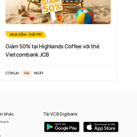
MUA SẮM - GIẢI TRÍ
Giảm 50% tại Highlands Coffee với thẻ
Vietcombank JCB
CÒN LẠI
146
NGÀY
in khác
Tải VCB Digibank
mbank
ư