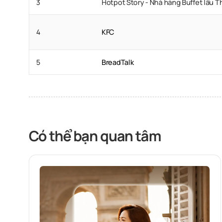
3
Hotpot Story - Nhà hàng Buffet lẩu T
4
KFC
5
BreadTalk
Có thể bạn quan tâm