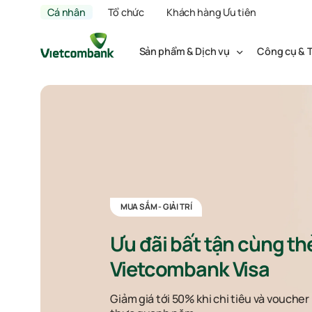
Cá nhân
Tổ chức
Khách hàng Ưu tiên
Sản phẩm & Dịch vụ
Công cụ & T
MUA SẮM - GIẢI TRÍ
Ưu đãi bất tận cùng th
Vietcombank Visa
Giảm giá tới 50% khi chi tiêu và vouche