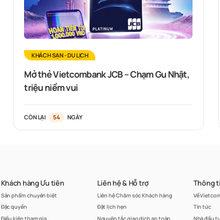
KHÁCH SẠN - DU LỊCH
Mở thẻ Vietcombank JCB – Chạm Gu Nhật,
triệu niềm vui
CÒN LẠI
54
NGÀY
Khách hàng Ưu tiên
Liên hệ & Hỗ trợ
Thông t
Sản phẩm chuyên biệt
Liên hệ Chăm sóc Khách hàng
Về Vietco
Đặc quyền
Đặt lịch hẹn
Tin tức
Điều kiện tham gia
Nguyên tắc giao dịch an toàn
Nhà đầu t