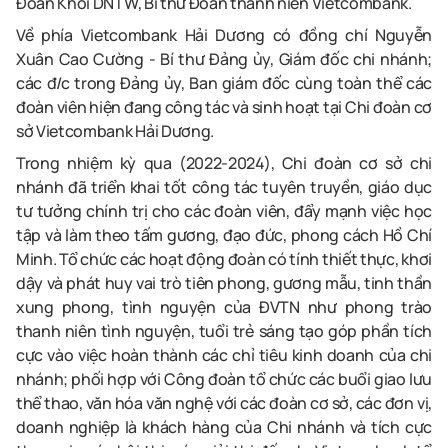
Đoàn Khối DNTW, Bí thư Đoàn thanh niên Vietcombank.
Về phía Vietcombank Hải Dương có đồng chí Nguyễn
Xuân Cao Cường - Bí thư Đảng ủy, Giám đốc chi nhánh;
các đ/c trong Đảng ủy, Ban giám đốc cùng toàn thể các
đoàn viên hiện đang công tác và sinh hoạt tại Chi đoàn cơ
sở Vietcombank Hải Dương
.
Trong nhiệm kỳ qua (2022-2024), Chi đoàn cơ sở chi
nhánh đã triển khai tốt công tác tuyên truyền, giáo dục
tư tưởng chính trị cho các đoàn viên, đẩy mạnh việc học
tập và làm theo tấm gương, đạo đức, phong cách Hồ Chí
Minh.
Tổ chức các hoạt động đoàn có tính thiết thực, khơi
dậy và phát huy vai trò tiên phong, gương mẫu, tinh thần
xung phong, tình nguyện của ĐVTN như
phong trào
thanh niên tình nguyện, tuổi trẻ sáng tạo góp phần tích
cực vào việc hoàn thành các chỉ tiêu kinh doanh của chi
nhánh;
phối hợp với Công đoàn tổ chức các buổi giao lưu
thể thao, văn hóa văn nghệ với các đoàn cơ sở, các đơn vị,
doanh nghiệp là khách hàng của Chi nhánh và tích cực