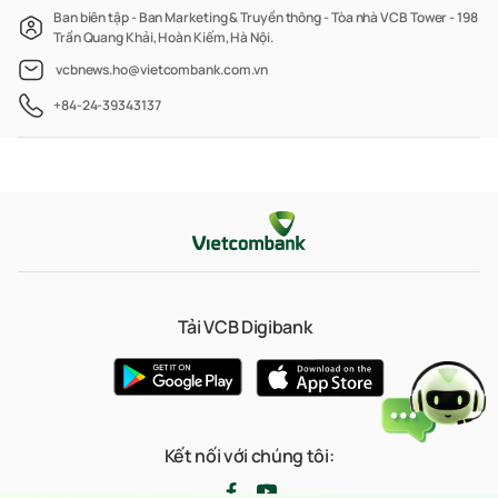
Ban biên tập - Ban Marketing & Truyền thông - Tòa nhà VCB Tower - 198
Trần Quang Khải, Hoàn Kiếm, Hà Nội.
vcbnews.ho@vietcombank.com.vn
+84-24-39343137
Tải VCB Digibank
Kết nối với chúng tôi: