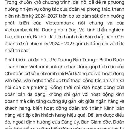
Trong khuôn khổ chương trình, đại hội đã đề ra phương
hướng nhiệm vụ công tác của đoàn và phong trào thanh
niên nhiệm kỳ 2024-2027
trên cơ sở bám sát định hướng
phát triển của Vietcombank nói chung và của
Vietcombank Hải Dương nói riêng.
Với tinh thần nghiêm
túc, dân chủ, Đại hội đã tiến hành bầu Ban chấp hành
Chi
đoàn cơ sở nhiệm kỳ 2024 - 2027
gồm 5 đồng chí với tỉ lệ
nhất trí cao.
Phát biểu tại đại hội, đ/c Dương Bảo Trung - Bí thư Đoàn
Thanh niên Vietcombank ghi nhận đóng góp tích cực của
Chi đoàn cơ sở Vietcombank Hải Dương đối với hoạt động
văn hóa, văn nghệ thể dục thể thao, công tác an sinh xã
hội của địa phương. Đồng thời chỉ đạo hoạt động của
đoàn cần đa dạng, không chỉ gắn với hoạt động kinh
doanh mà cần tăng cường sự gắn kết giữa ngân hàng và
khách hàng, biến hoạt động đoàn trở thành kênh bán
hàng và tiếp cận khách hàng hiệu quả. Để làm được điều
đó, ngoài định hướng của Đảng ủy, Ban Giám đốc, Đoàn
cấp trên, cần sự cống hiến đóng góp ý tưởng sáng tạo từ