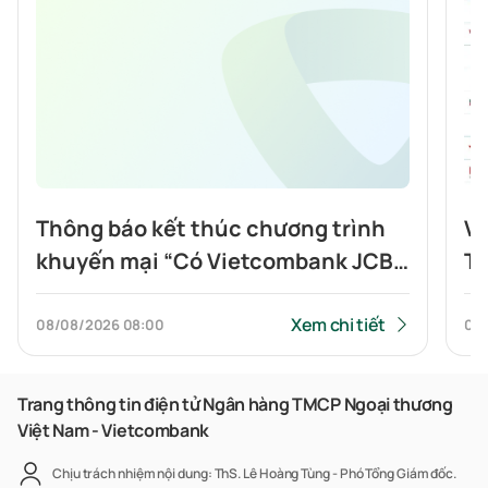
Thông báo kết thúc chương trình
Vi
khuyến mại “Có Vietcombank JCB,
To
Highlands nửa giá”
tí
Xem chi tiết
08/08/2026
08:00
07
Trang thông tin điện tử Ngân hàng TMCP Ngoại thương
Việt Nam - Vietcombank
Chịu trách nhiệm nội dung: ThS. Lê Hoàng Tùng - Phó Tổng Giám đốc.