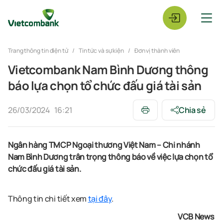
Trang thông tin điện tử
Tin tức và sự kiện
Đơn vị thành viên
Vietcombank Nam Bình Dương thông
báo lựa chọn tổ chức đấu giá tài sản
26/03/2024
16:21
Chia sẻ
Ngân hàng TMCP
N
goại thương
Việt Nam – Chi nhánh
Nam Bình Dương
tr
ân trọng thông báo về việc lựa chọn tổ
chức đấu giá tài sản.
Thông tin chi tiết xem
tại đây
.
VCB News