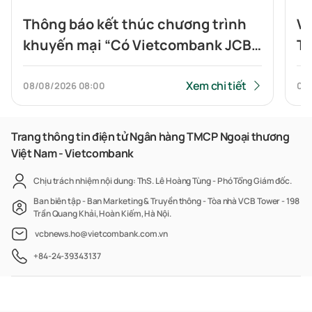
Thông báo kết thúc chương trình
Vi
khuyến mại “Có Vietcombank JCB,
To
Highlands nửa giá”
tí
Xem chi tiết
08/08/2026
08:00
07
Trang thông tin điện tử Ngân hàng TMCP Ngoại thương
Việt Nam - Vietcombank
Chịu trách nhiệm nội dung: ThS. Lê Hoàng Tùng - Phó Tổng Giám đốc.
Ban biên tập - Ban Marketing & Truyền thông - Tòa nhà VCB Tower - 198
Trần Quang Khải, Hoàn Kiếm, Hà Nội.
vcbnews.ho@vietcombank.com.vn
+84-24-39343137