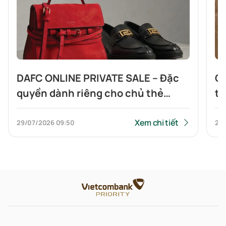
DAFC ONLINE PRIVATE SALE – Đặc
Ch
quyền dành riêng cho chủ thẻ
tầ
Vietcombank Visa Signature và
Si
Vietcombank Visa Infinite
Xem chi tiết
29/07/2026
09:50
27/