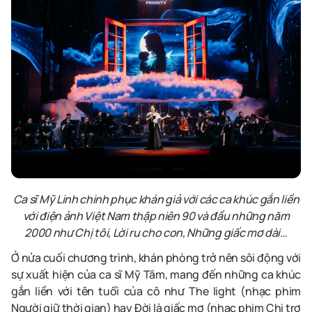
Ca sĩ Mỹ Linh chinh phục khán giả với các ca khúc gắn liền
với điện ảnh Việt Nam thập niên 90 và đầu những năm
2000 như Chị tôi, Lời ru cho con, Những giấc mơ dài…
Ở nửa cuối chương trình, khán phòng trở nên sôi động với
sự xuất hiện của ca sĩ Mỹ Tâm, mang đến những ca khúc
gắn liền với tên tuổi của cô như The light (nhạc phim
Người giữ thời gian) hay Đời là giấc mơ (nhạc phim Chị trợ