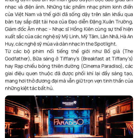
nhạc và điện ảnh. Những tác phẩm nhạc phim kinh điển
của Việt Nam và thế giới đã sống dậy trên sân khấu qua
bàn tay sắp đặt tài hoa của Đạo diễn Đặng Xuân Trường,
Giám đốc Âm nhạc – Nhạc sĩ Hồng Kiên cùng sự thể hiện
xuất sắc của các nghệ sỹ Mỹ Linh, Mỹ Tâm, Lân Nhã, Hà An
Huy, các nghệ sỹ múa và dàn nhạc In the Spotlight.
Từ các bộ phim nổi tiếng thế giới như Bố già (The
Godfather), Bữa sáng ở Tiffany’s (Breakfast at Tiffany’s)
hay Rạp chiếu bóng thiên đường (Cinema Paradiso), các
giai điệu quen thuộc đã được phối khí lại đầy sáng tạo,
mang hơi thở đương đại mà vẫn giữ trọn vẹn tinh thần của
những kiệt tác bất hủ.