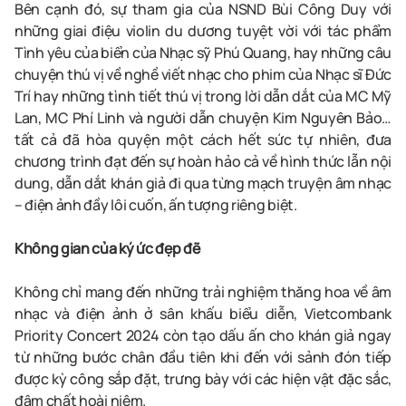
Bên cạnh đó, sự tham gia của NSND Bùi Công Duy với
những giai điệu violin du dương tuyệt vời với tác phẩm
Tình yêu của biển của Nhạc sỹ Phú Quang, hay những câu
chuyện thú vị về nghề viết nhạc cho phim của Nhạc sĩ Đức
Trí hay những tình tiết thú vị trong lời dẫn dắt của MC Mỹ
Lan, MC Phí Linh và người dẫn chuyện Kim Nguyên Bảo…
tất cả đã hòa quyện một cách hết sức tự nhiên, đưa
chương trình đạt đến sự hoàn hảo cả về hình thức lẫn nội
dung, dẫn dắt khán giả đi qua từng mạch truyện âm nhạc
– điện ảnh đầy lôi cuốn, ấn tượng riêng biệt.
Không gian của ký ức đẹp đẽ
Không chỉ mang đến những trải nghiệm thăng hoa về âm
nhạc và điện ảnh ở sân khấu biểu diễn, Vietcombank
Priority Concert 2024 còn tạo dấu ấn cho khán giả ngay
từ những bước chân đầu tiên khi đến với sảnh đón tiếp
được kỳ công sắp đặt, trưng bày với các hiện vật đặc sắc,
đậm chất hoài niệm.