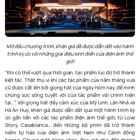
Mở đầu chương trình, khán giả đã được dẫn dắt vào hành
trình ký ức với những giai điệu kinh điển của điện ảnh thế
giới
“Khi có thể vượt qua thời gian, tác phẩm lúc đó trở thành
kiệt tác. Thật thú vị khi các tác phẩm của năm tháng xưa
cũ được cất lên bởi giọng hát của ngày hôm nay, để minh
chứng sức sống tuyệt vời của tác phẩm với chính hiện
tại…”. Với giọng hát đầy cảm xúc của Mỹ Linh, Lân Nhã và
Hà An Huy, khán giả được dẫn dắt qua một hành trình ký
ức gắn liền với các tác phẩm điện ảnh thế giới, từ Love
Story, Casablanca… đến những bộ phim đã trở thành
niềm tự hào của điện ảnh Việt Nam như Cánh đồng
hoang, Chung một dòng sông, Bao giờ cho đến tháng