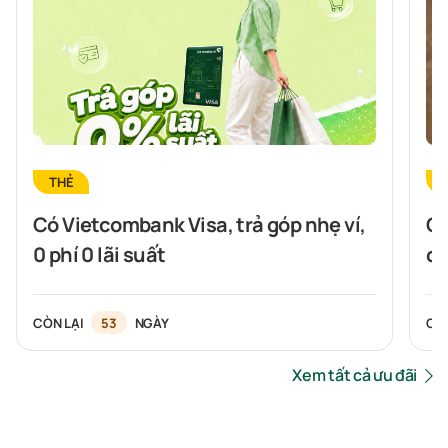
THẺ
Có Vietcombank Visa, trả góp nhẹ ví,
Ch
0 phí 0 lãi suất
cù
Si
CÒN LẠI
53
NGÀY
CÒ
Xem tất cả ưu đãi