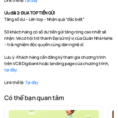
Link thể lệ:
Tại đây
Ưu đãi 2:
ĐUA TOP TIỀN GỬI
Tăng số dư – Lên top – Nhận quà “đặc biệt”
50 khách hàng có số dư tiền gửi tăng ròng cao nhất sẽ
nhận: Vé cơ hội trở thành Đại sứ mỹ vị của Quán Nhà HaHa
– trải nghiệm độc quyền cùng dàn nghệ sĩ.
Lưu ý: Khách hàng cần đăng ký tham gia chương trình
trên VCB Digibank hoặc landing page của chương trình,
tại đây
Link thể lệ:
Tại đây
Có thể bạn quan tâm