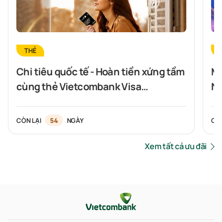
THẺ
Chi tiêu quốc tế - Hoàn tiền xứng tầm
Mở
cùng thẻ Vietcombank Visa
Nh
Signature
CÒN LẠI
54
NGÀY
CÒ
Xem tất cả ưu đãi