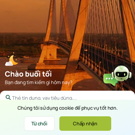
Chào buổi tối
Bạn đang tìm kiếm gì hôm nay?
Chúng tôi sử dụng cookie để phục vụ tốt hơn.
Gợi ý
Tin nổi bật
Đăng ký trực
VCB Loyalty
Ưu đãi
Từ chối
Chấp nhận
Xin chào
tuyến